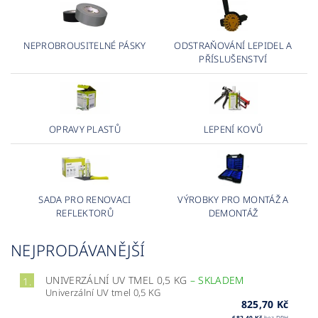
NEPROBROUSITELNÉ PÁSKY
ODSTRAŇOVÁNÍ LEPIDEL A
PŘÍSLUŠENSTVÍ
OPRAVY PLASTŮ
LEPENÍ KOVŮ
SADA PRO RENOVACI
VÝROBKY PRO MONTÁŽ A
REFLEKTORŮ
DEMONTÁŽ
NEJPRODÁVANĚJŠÍ
UNIVERZÁLNÍ UV TMEL 0,5 KG
–
SKLADEM
1.
Univerzální UV tmel 0,5 KG
825,70 Kč
682,40 Kč
bez DPH