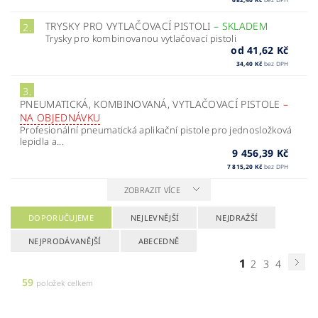
TRYSKY PRO VYTLAČOVACÍ PISTOLI
–
SKLADEM
2.
Trysky pro kombinovanou vytlačovací pistoli
od 41,62 Kč
34,40 Kč
bez DPH
3.
PNEUMATICKÁ, KOMBINOVANÁ, VYTLAČOVACÍ PISTOLE
–
NA OBJEDNÁVKU
Profesionální pneumatická aplikační pistole pro jednosložková
lepidla a...
9 456,39 Kč
7 815,20 Kč
bez DPH
ZOBRAZIT VÍCE
DOPORUČUJEME
NEJLEVNĚJŠÍ
NEJDRAŽŠÍ
NEJPRODÁVANĚJŠÍ
ABECEDNĚ
1
2
3
4
59
položek celkem