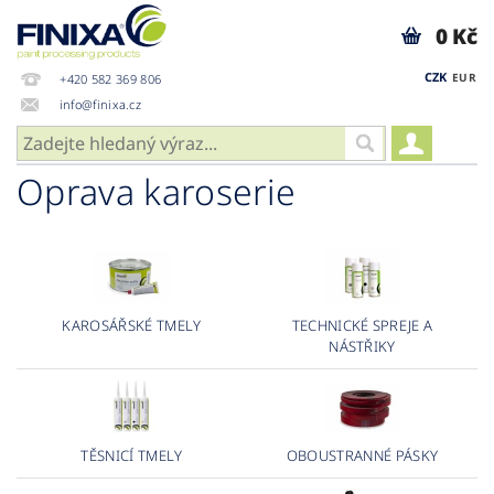
0 Kč
CZK
EUR
+420 582 369 806
info@finixa.cz
Oprava karoserie
KAROSÁŘSKÉ TMELY
TECHNICKÉ SPREJE A
NÁSTŘIKY
TĚSNICÍ TMELY
OBOUSTRANNÉ PÁSKY