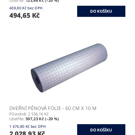
Ušetříte
:
123,66 Kč (–20 %)
408,80 Kč bez DPH
494,65 Kč
DVEŘNÍ PĚNOVÁ FÓLIE - 60 CM X 10 M
Původně:
2 536,16 Kč
Ušetříte
:
507,23 Kč (–20 %)
1 676,80 Kč bez DPH
2 028,93 Kč