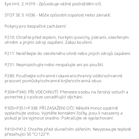
Eye Irrit. 2: H319 - Způsobuje vážné podráždění očí.
STOT SE 3: H336 - Může způsobit ospalost nebo závratě.
Pokyny pro bezpečné zacházení:
P210: Chraňte před teplem, horkými povrchy, jiskrami, otevřeným
ohněm a jinými zdroji zapálení. Zákaz kouření.
P211: Nestříkejte do otevřeného ohně nebo jiných zdrojů zapálení.
P251: Nepropichujte nebo nespalujte ani po použití.
P280: Používejte ochranné rukavice/ochranný oděv/ochranné
pracovní pomůcky/ochranné brýle/ochranná obuv.
P304+P340: PŘI VDECHNUTÍ: Přeneste osobu na čerstvý vzduch a
ponechte ji v poloze usnadňující dýchání.
P305+P351+P338: PŘI ZASAŽENI OČI: Několik minut opatrně
vyplachujte vodou. Vyjměte kontaktní čočky, jsou-li nasazeny a
pokud je lze vyjmout snadno. Pokračujte ve vyplachování.
P410+P412: Chraňte před slunečním zářením. Nevystavujte teplotě
přesahující 50 °C/122°F.