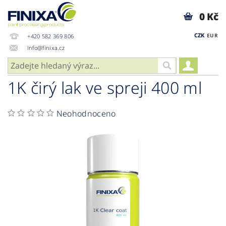
0 Kč
CZK
EUR
+420 582 369 806
info@finixa.cz
1K čirý lak ve spreji 400 ml
Neohodnoceno