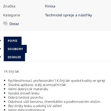
Značka
Finixa
Kategorie
Technické spreje a nástřiky
Dotaz
POPIS
SOUBORY
DISKUZE
1K čirý lak
Rychleschnoucí, profesionální 1K čirý lak vysoké kvality ve spreji
Snadná aplikace, stálý atomizační tlak
Velmi dobrý tok materiálu
Vysoká úroveň lesku
Dobrá tvrdost povrchu
Odolnost vůči benzinu, chemikáliím a povětrnostním vlivům
Bez ztráty lesku a odolný UV záření
Velmi dobrá leštitelnost