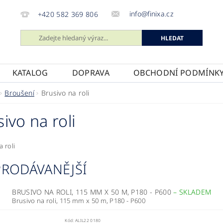
info@finixa.cz
+420 582 369 806
KATALOG
DOPRAVA
OBCHODNÍ PODMÍNK
Broušení
Brusivo na roli
ivo na roli
a roli
PRODÁVANĚJŠÍ
BRUSIVO NA ROLI, 115 MM X 50 M, P180 - P600
–
SKLADEM
Brusivo na roli, 115 mm x 50 m, P180 - P600
Kód:
ALIL22 0180