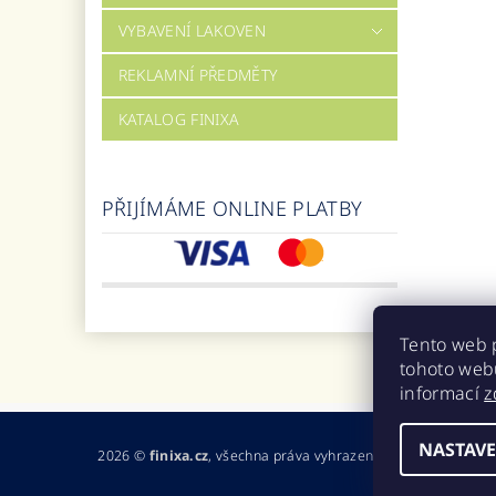
VYBAVENÍ LAKOVEN
REKLAMNÍ PŘEDMĚTY
KATALOG FINIXA
PŘIJÍMÁME ONLINE PLATBY
Tento web 
tohoto webu
informací
z
NASTAVE
2026 ©
finixa.cz
, všechna práva vyhrazena