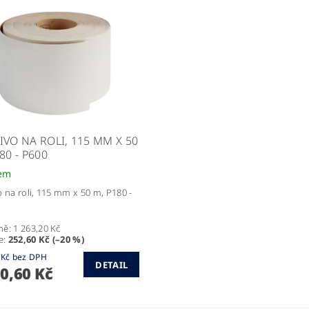
IVO NA ROLI, 115 MM X 50
80 - P600
em
o na roli, 115 mm x 50 m, P180 -
ně:
1 263,20 Kč
e
:
252,60 Kč (–20 %)
835,21 Kč bez DPH
DETAIL
10,60 Kč