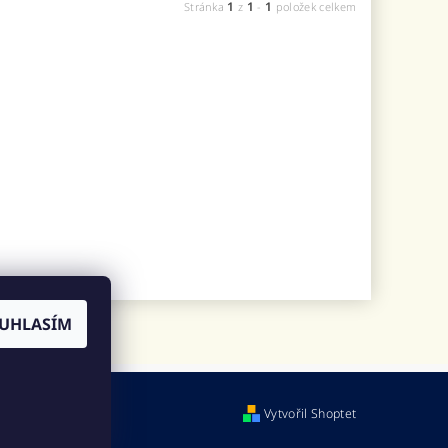
1
1
1
Stránka
z
-
položek celkem
UHLASÍM
Vytvořil Shoptet