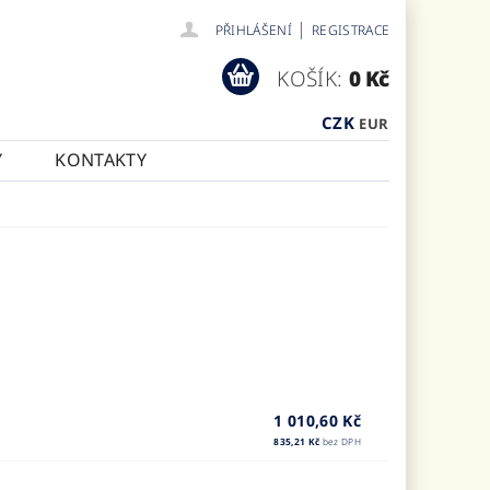
|
PŘIHLÁŠENÍ
REGISTRACE
KOŠÍK:
0 Kč
CZK
EUR
Y
KONTAKTY
1 010,60 Kč
835,21 Kč
bez DPH