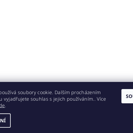
používá soubory cookie. Dalším procházením
SO
 vyjadřujete souhlas s jejich používáním.. Více
de
.
NÍ