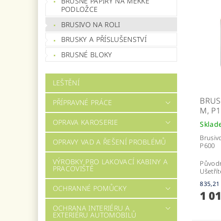
BRUSNÉ PAPÍRY NA MĚKKÉ
PODLOŽCE
BRUSIVO NA ROLI
BRUSKY A PŘÍSLUŠENSTVÍ
BRUSNÉ BLOKY
LEŠTĚNÍ
BRUS
PŘÍPRAVNÉ PRÁCE
M, P1
OPRAVA KAROSERIE
Sklad
Brusiv
OPRAVY VAD A ŘEŠENÍ PROBLÉMŮ
P600
VÝROBKY PRO LAKOVACÍ KABINY A
Původ
PRACOVIŠTĚ
Ušetřít
OCHRANNÉ POMŮCKY
1 0
OCHRANA INTERIÉRU A
EXTERIÉRU AUTOMOBILŮ