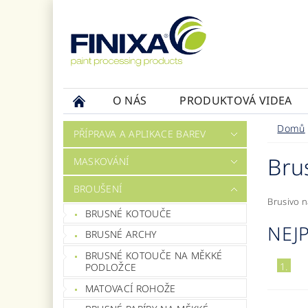
O NÁS
PRODUKTOVÁ VIDEA
Domů
PŘÍPRAVA A APLIKACE BAREV
Brus
MASKOVÁNÍ
BROUŠENÍ
Brusivo n
BRUSNÉ KOTOUČE
NEJ
BRUSNÉ ARCHY
BRUSNÉ KOTOUČE NA MĚKKÉ
1.
PODLOŽCE
MATOVACÍ ROHOŽE