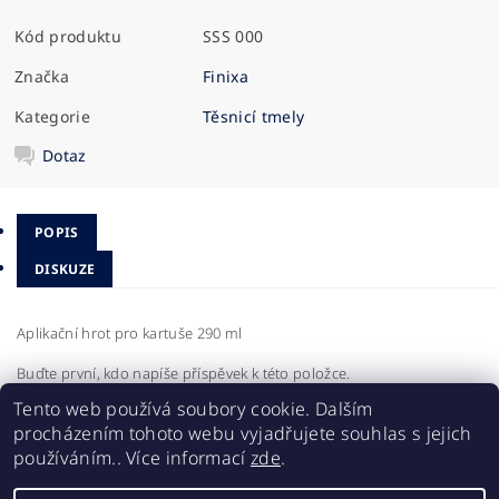
Kód produktu
SSS 000
Značka
Finixa
Kategorie
Těsnicí tmely
Dotaz
POPIS
DISKUZE
Aplikační hrot pro kartuše 290 ml
Buďte první, kdo napíše příspěvek k této položce.
Tento web používá soubory cookie. Dalším
Přidat komentář
procházením tohoto webu vyjadřujete souhlas s jejich
používáním.. Více informací
zde
.