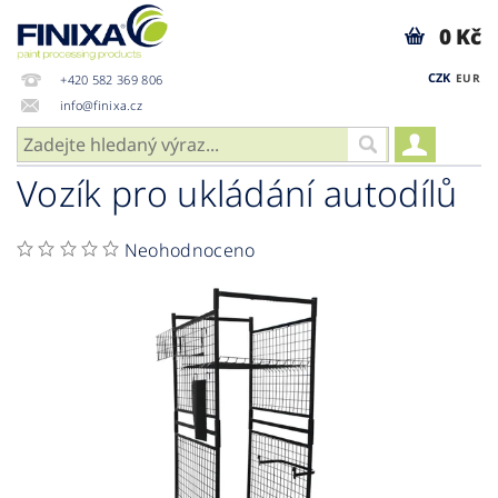
0 Kč
CZK
EUR
+420 582 369 806
info@finixa.cz
Vozík pro ukládání autodílů
Neohodnoceno