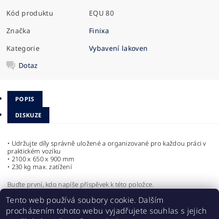
Kód produktu
EQU 80
Značka
Finixa
Kategorie
Vybavení lakoven
Dotaz
POPIS
DISKUZE
• Udržujte díly správně uložené a organizované pro každou práci v
praktickém vozíku
• 2100 x 650 x 900 mm
• 230 kg max. zatížení
Buďte první, kdo napíše příspěvek k této položce.
Tento web používá soubory cookie. Dalším
Přidat komentář
procházením tohoto webu vyjadřujete souhlas s jejich