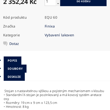
2 352,24 Kč
Kód produktu
EQU 60
Značka
Finixa
Kategorie
Vybavení lakoven
Dotaz
POPIS
SOUBORY
DISKUZE
Stojan s nastavitelnou výškou a pojistným mechanismem v kloubu
• Standardní X-stojan je pozinkovaný a má kovový systém aretace
osy.
• Rozměry: 19 cm x 9 cm x 123,5 cm
• Hmotnost: 8 kg