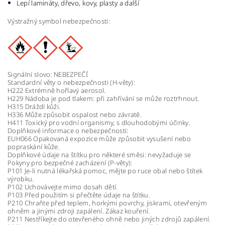
Lepí lamináty, dřevo, kovy, plasty a další
Výstražný symbol nebezpečnosti:
Signální slovo: NEBEZPEČÍ
Standardní věty o nebezpečnosti (H-věty):
H222 Extrémně hořlavý aerosol.
H229 Nádoba je pod tlakem: při zahřívání se může roztrhnout.
H315 Dráždí kůži.
H336 Může způsobit ospalost nebo závratě.
H411 Toxický pro vodní organismy, s dlouhodobými účinky.
Doplňkové informace o nebezpečnosti:
EUH066 Opakovaná expozice může způsobit vysušení nebo
popraskání kůže.
Doplňkové údaje na štítku pro některé směsi: nevyžaduje se
Pokyny pro bezpečné zacházení (P-věty):
P101 Je-li nutná lékařská pomoc, mějte po ruce obal nebo štítek
výrobku.
P102 Uchovávejte mimo dosah dětí.
P103 Před použitím si přečtěte údaje na štítku.
P210 Chraňte před teplem, horkými povrchy, jiskrami, otevřeným
ohněm a jinými zdroji zapálení. Zákaz kouření.
P211 Nestříkejte do otevřeného ohně nebo jiných zdrojů zapálení.