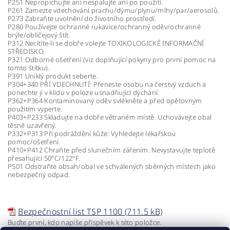
P251 Nepropichujte ani nespalujte ani po použití.
P261 Zamezte vdechování prachu/dýmu/plynu/mlhy/par/aerosolů.
P273 Zabraňte uvolnění do životního prostředí.
P280 Používejte ochranné rukavice/ochranný oděv/ochranné
brýle/obličejový štít.
P312 Necítíte-li se dobře volejte TOXIKOLOGICKÉ INFORMAČNÍ
STŘEDISKO.
P321 Odborné ošetření (viz doplňující pokyny pro první pomoc na
tomto štítku).
P391 Uniklý produkt seberte.
P304+340 PŘI VDECHNUTÍ: Přeneste osobu na čerstvý vzduch a
ponechte ji v klidu v poloze usnadňující dýchání.
P362+P364 Kontaminovaný oděv svlékněte a před opětovným
použitím vyperte.
P403+P233 Skladujte na dobře větraném místě. Uchovávejte obal
těsně uzavřený.
P332+P313 Při podráždění kůže: Vyhledejte lékařskou
pomoc/ošetření.
P410+P412 Chraňte před slunečním zářením. Nevystavujte teplotě
přesahující 50ºC/122ºF.
P501 Odstraňte obsah/obal ve schválených sběrných místech jako
nebezpečný odpad.
Bezpečnostní list TSP 1100 (711.5 kB)
Buďte první, kdo napíše příspěvek k této položce.