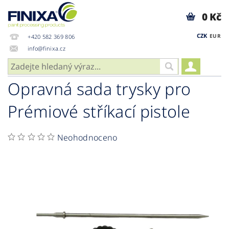
0 Kč
CZK
EUR
+420 582 369 806
info@finixa.cz
Opravná sada trysky pro
Prémiové stříkací pistole
Neohodnoceno