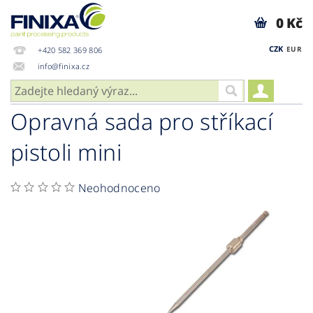
0 Kč
CZK
EUR
+420 582 369 806
info@finixa.cz
Opravná sada pro stříkací
pistoli mini
Neohodnoceno