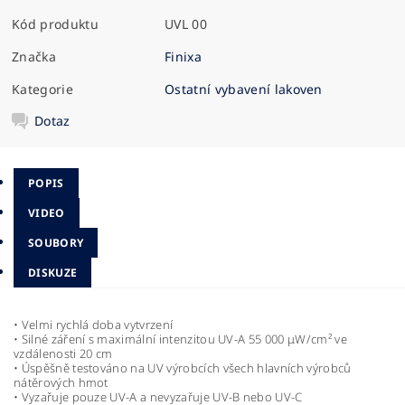
Kód produktu
UVL 00
Značka
Finixa
Kategorie
Ostatní vybavení lakoven
Dotaz
POPIS
VIDEO
SOUBORY
DISKUZE
• Velmi rychlá doba vytvrzení
• Silné záření s maximální intenzitou UV-A 55 000 μW/cm² ve
vzdálenosti 20 cm
• Úspěšně testováno na UV výrobcích všech hlavních výrobců
nátěrových hmot
• Vyzařuje pouze UV-A a nevyzařuje UV-B nebo UV-C