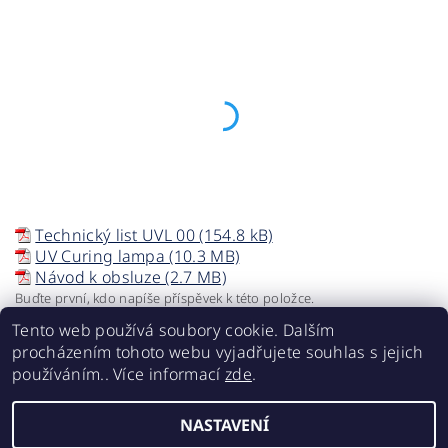
Technický list UVL 00 (154.8 kB)
UV Curing lampa (10.3 MB)
Návod k obsluze (2.7 MB)
Buďte první, kdo napíše příspěvek k této položce.
Tento web používá soubory cookie. Dalším
Přidat komentář
procházením tohoto webu vyjadřujete souhlas s jejich
používáním.. Více informací
zde
.
NASTAVENÍ