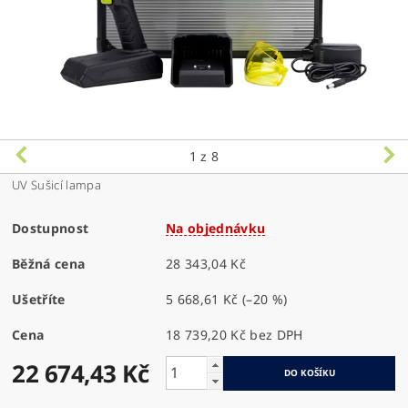
1
z 8
UV Sušicí lampa
Dostupnost
Na objednávku
Běžná cena
28 343,04 Kč
Ušetříte
5 668,61 Kč
(–20 %)
Cena
18 739,20 Kč bez DPH
22 674,43 Kč