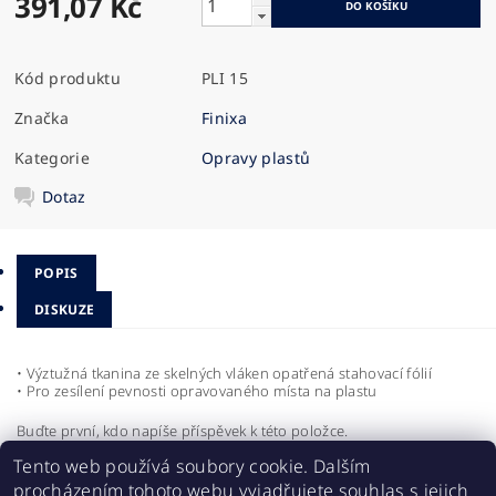
391,07 Kč
Kód produktu
PLI 15
Značka
Finixa
Kategorie
Opravy plastů
Dotaz
POPIS
DISKUZE
• Výztužná tkanina ze skelných vláken opatřená stahovací fólií
• Pro zesílení pevnosti opravovaného místa na plastu
Buďte první, kdo napíše příspěvek k této položce.
Tento web používá soubory cookie. Dalším
Přidat komentář
procházením tohoto webu vyjadřujete souhlas s jejich