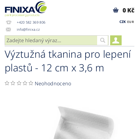
0 Kč
CZK
EUR
+420 582 369 806
info@finixa.cz
Výztužná tkanina pro lepení
plastů - 12 cm x 3,6 m
Neohodnoceno