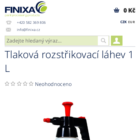
0 Kč
CZK
EUR
+420 582 369 806
info@finixa.cz
Tlaková rozstřikovací láhev 1
L
Neohodnoceno