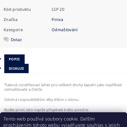
Kód produktu
LSP 20
Značka
Finixa
Kategorie
Odmašťování
Dotaz
POPIS
DISKUZE
Tlaková rozstřikovací láhev pro veškeré druhy kapalin jako například
odmašťovače a čističe.
Odolná rozpouštědlům díky dílům z vitonu.
Buďte první, kdo napíše příspěvek k této položce.
Tento web používá soubory cookie. Dalším
Přidat komentář
procházením tohoto webu vyjadřujete souhlas s jejich