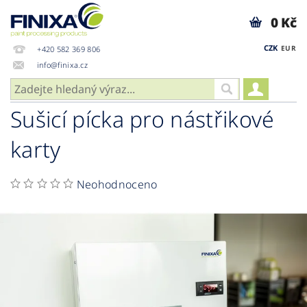
0 Kč
CZK
EUR
+420 582 369 806
info@finixa.cz
Sušicí pícka pro nástřikové
karty
Neohodnoceno