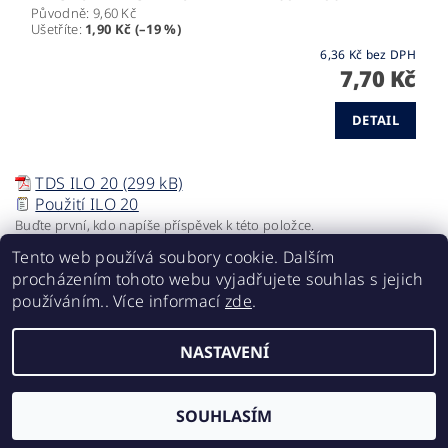
Původně:
9,60 Kč
Ušetříte
:
1,90 Kč (–19 %)
6,36 Kč bez DPH
7,70 Kč
DETAIL
TDS ILO 20 (299 kB)
Použití ILO 20
Buďte první, kdo napíše příspěvek k této položce.
Tento web používá soubory cookie. Dalším
Přidat komentář
procházením tohoto webu vyjadřujete souhlas s jejich
používáním.. Více informací
zde
.
NASTAVENÍ
2026 ©
finixa.cz
, všechna práva vyhrazena
Vytvořil Shoptet
SOUHLASÍM