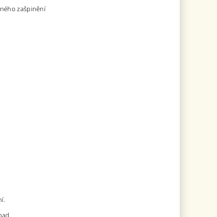
ačného zašpinění
í.
pad.