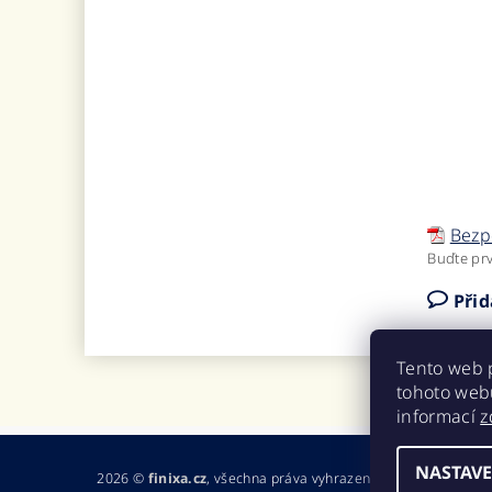
Bezp
Buďte prv
Při
Tento web 
tohoto webu
informací
z
NASTAVE
2026 ©
finixa.cz
, všechna práva vyhrazena