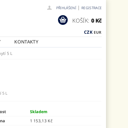
|
PŘIHLÁŠENÍ
REGISTRACE
KOŠÍK:
0 Kč
CZK
EUR
Y
KONTAKTY
ytí 5 L
í 5 L
ost
Skladem
ena
1 153,13 Kč