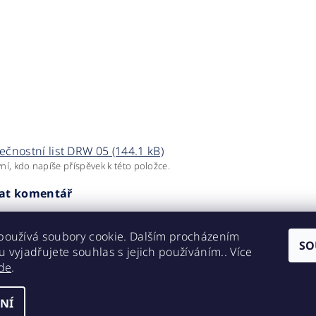
ečnostní list DRW 05 (144.1 kB)
ní, kdo napíše příspěvek k této položce.
dat komentář
používá soubory cookie. Dalším procházením
SO
 vyjadřujete souhlas s jejich používáním.. Více
de
.
NÍ