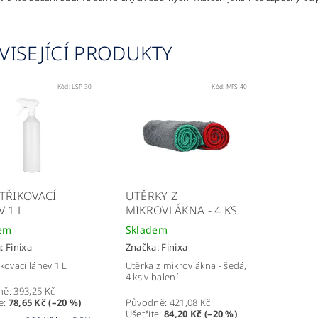
VISEJÍCÍ PRODUKTY
Kód:
LSP 30
Kód:
MFS 40
TŘIKOVACÍ
UTĚRKY Z
 1 L
MIKROVLÁKNA - 4 KS
em
Skladem
a:
Finixa
Značka:
Finixa
kovací láhev 1 L
Utěrka z mikrovlákna - šedá,
4 ks v balení
ně:
393,25 Kč
e
:
78,65 Kč (–20 %)
Původně:
421,08 Kč
Ušetříte
:
84,20 Kč (–20 %)