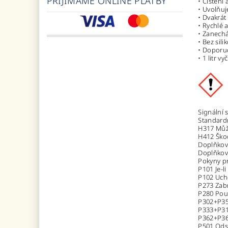
PŘIJÍMÁME ONLINE PLATBY
• Čištění
• Uvolňuj
• Dvakrát
• Rychlé a
• Zanech
• Bez sil
• Doporuč
• 1 litr v
Signální 
Standardn
H317 Může
H412 Škod
Doplňkov
Doplňkové
Pokyny pr
P101 Je-l
P102 Uch
P273 Zabr
P280 Použ
P302+P35
P333+P313
P362+P36
P501 Ods