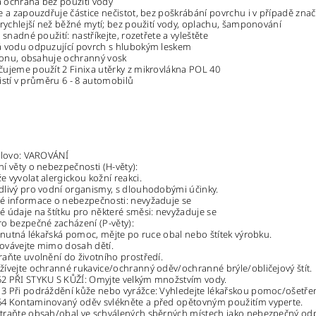
 a ochrana bez použití vody
e a zapouzdřuje částice nečistot, bez poškrábání povrchu i v případě zn
 rychlejší než běžné mytí; bez použití vody, oplachu, šamponování
 snadné použití: nastříkejte, rozetřete a vyleštěte
á vodu odpuzující povrch s hlubokým leskem
ikonu, obsahuje ochranný vosk
ujeme použít 2 Finixa utěrky z mikrovlákna POL 40
yčistí v průměru 6 - 8 automobilů
slovo: VAROVÁNÍ
í věty o nebezpečnosti (H-věty):
 vyvolat alergickou kožní reakci.
livý pro vodní organismy, s dlouhodobými účinky.
é informace o nebezpečnosti: nevyžaduje se
 údaje na štítku pro některé směsi: nevyžaduje se
o bezpečné zacházení (P-věty):
i nutná lékařská pomoc, mějte po ruce obal nebo štítek výrobku.
ovávejte mimo dosah dětí.
aňte uvolnění do životního prostředí.
ívejte ochranné rukavice/ochranný oděv/ochranné brýle/obličejový štít.
2 PŘI STYKU S KŮŽÍ: Omyjte velkým množstvím vody.
 Při podráždění kůže nebo vyrážce: Vyhledejte lékařskou pomoc/ošetřen
4 Kontaminovaný oděv svlékněte a před opětovným použitím vyperte.
traňte obsah/obal ve schválených sběrných místech jako nebezpečný od