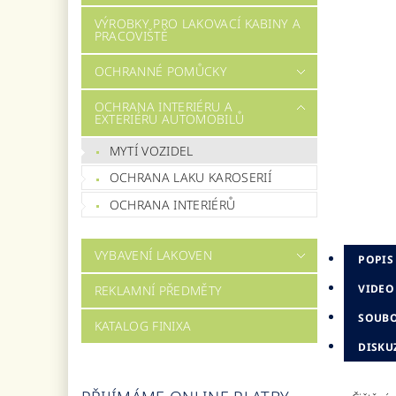
VÝROBKY PRO LAKOVACÍ KABINY A
PRACOVIŠTĚ
OCHRANNÉ POMŮCKY
OCHRANA INTERIÉRU A
EXTERIÉRU AUTOMOBILŮ
MYTÍ VOZIDEL
OCHRANA LAKU KAROSERIÍ
OCHRANA INTERIÉRŮ
VYBAVENÍ LAKOVEN
POPIS
VIDEO
REKLAMNÍ PŘEDMĚTY
SOUB
KATALOG FINIXA
DISKU