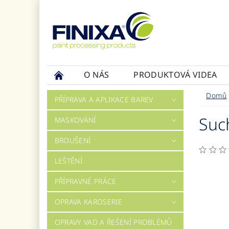
O NÁS
PRODUKTOVÁ VIDEA
Domů
PŘÍPRAVA A APLIKACE BAREV
Suc
MASKOVÁNÍ
BROUŠENÍ
LEŠTĚNÍ
PŘÍPRAVNÉ PRÁCE
OPRAVA KAROSERIE
OPRAVY VAD A ŘEŠENÍ PROBLÉMŮ