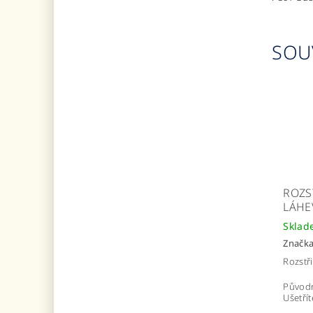
SOU
ROZS
LÁHEV
Sklad
Značk
Rozstři
Původ
Ušetřít