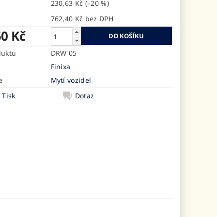
230,63 Kč
(–20 %)
762,40 Kč bez DPH
50 Kč
duktu
DRW 05
Finixa
e
Mytí vozidel
Tisk
Dotaz