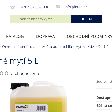
info@finixa.cz
+420 582 369 806
KATALOG
DOPRAVA
OBCHODNÍ PODMÍNK
Ochrana interiéru a exteriéru automobilů
Mytí vozidel
Suché m
hé mytí 5 L
Neohodnoceno
Suché myt
Dostupn
Běžná c