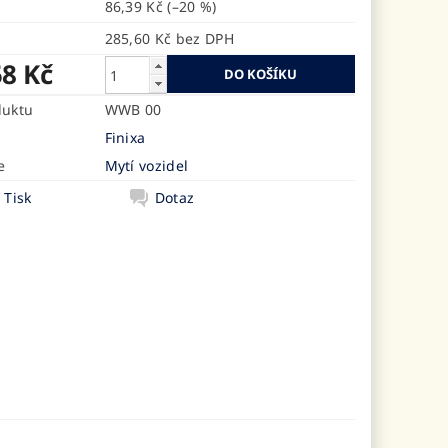
86,39 Kč
(–20 %)
285,60 Kč bez DPH
58 Kč
duktu
WWB 00
Finixa
e
Mytí vozidel
Tisk
Dotaz