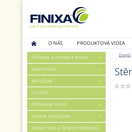
O NÁS
PRODUKTOVÁ VIDEA
Domů
PŘÍPRAVA A APLIKACE BAREV
Stě
MASKOVÁNÍ
BROUŠENÍ
LEŠTĚNÍ
PŘÍPRAVNÉ PRÁCE
OPRAVA KAROSERIE
OPRAVY VAD A ŘEŠENÍ PROBLÉMŮ