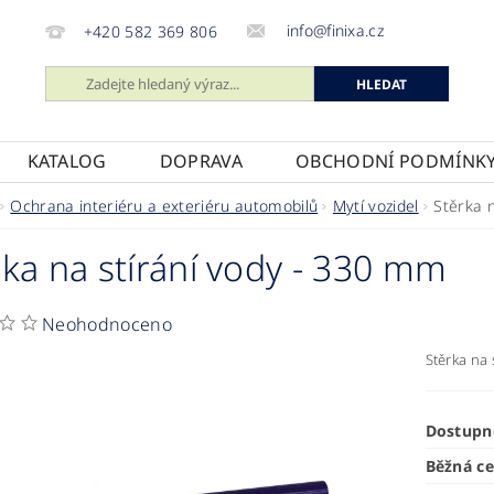
info@finixa.cz
+420 582 369 806
KATALOG
DOPRAVA
OBCHODNÍ PODMÍNK
Ochrana interiéru a exteriéru automobilů
Mytí vozidel
Stěrka 
rka na stírání vody - 330 mm
Neohodnoceno
Stěrka na 
Dostupn
Běžná c