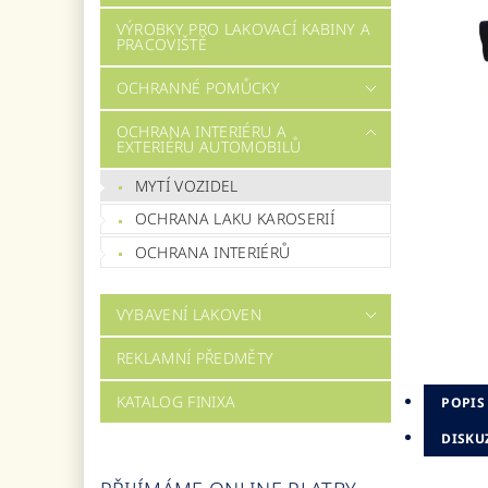
VÝROBKY PRO LAKOVACÍ KABINY A
PRACOVIŠTĚ
OCHRANNÉ POMŮCKY
OCHRANA INTERIÉRU A
EXTERIÉRU AUTOMOBILŮ
MYTÍ VOZIDEL
OCHRANA LAKU KAROSERIÍ
OCHRANA INTERIÉRŮ
VYBAVENÍ LAKOVEN
REKLAMNÍ PŘEDMĚTY
KATALOG FINIXA
POPIS
DISKU