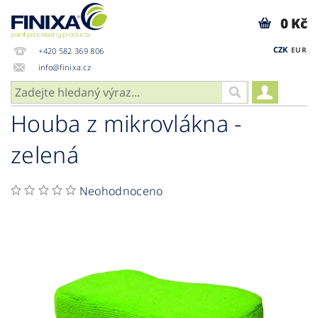
0 Kč
CZK
EUR
+420 582 369 806
info@finixa.cz
Houba z mikrovlákna -
zelená
Neohodnoceno