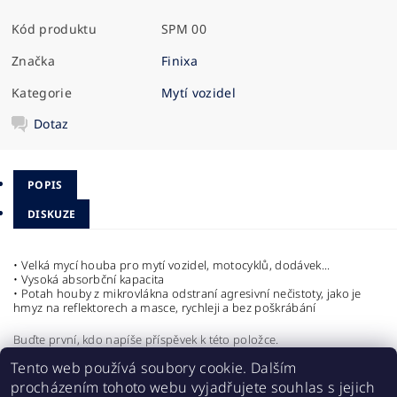
Kód produktu
SPM 00
Značka
Finixa
Kategorie
Mytí vozidel
Dotaz
POPIS
DISKUZE
• Velká mycí houba pro mytí vozidel, motocyklů, dodávek...
• Vysoká absorbční kapacita
• Potah houby z mikrovlákna odstraní agresivní nečistoty, jako je
hmyz na reflektorech a masce, rychleji a bez poškrábání
Buďte první, kdo napíše příspěvek k této položce.
Tento web používá soubory cookie. Dalším
Přidat komentář
procházením tohoto webu vyjadřujete souhlas s jejich