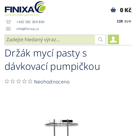
0 Kč
CZK
EUR
+420 582 369 806
info@finixa.cz
Držák mycí pasty s
dávkovací pumpičkou
Neohodnoceno