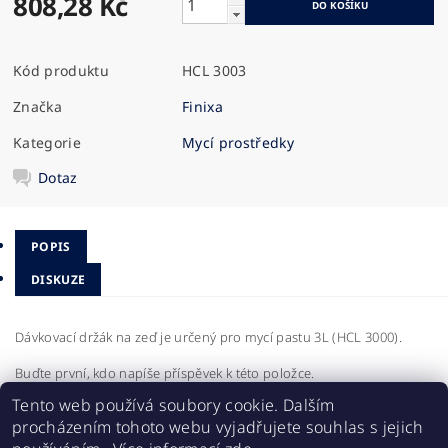
808,28 Kč
Kód produktu
HCL 3003
Značka
Finixa
Kategorie
Mycí prostředky
Dotaz
POPIS
DISKUZE
Dávkovací držák na zeď je určený pro mycí pastu 3L (HCL 3000).
Buďte první, kdo napíše příspěvek k této položce.
Tento web používá soubory cookie. Dalším
Přidat komentář
procházením tohoto webu vyjadřujete souhlas s jejich