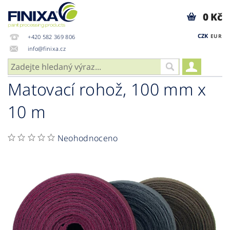
0 Kč
CZK
EUR
+420 582 369 806
info@finixa.cz
Matovací rohož, 100 mm x
10 m
Neohodnoceno