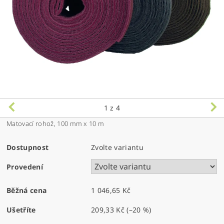
1
z 4
Matovací rohož, 100 mm x 10 m
Dostupnost
Zvolte variantu
Provedení
Běžná cena
1 046,65 Kč
Ušetříte
209,33 Kč
(–20 %)