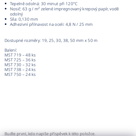
Tepelně odolná: 30 minut při 120°C
Nosič: 63 g / m² zelené impregnovaný krepový papír, vodě
odolný
Síla: 0,130 mm
Adhezivní přilnavost na oceli: 4,8 N / 25 mm
Dostupné rozměry: 19, 25, 30, 38, 50 mm x 50 m
Balení:
MST 719 – 48 ks
MST 725 – 36 ks
MST 730 – 32 ks
MST 738 – 24 ks
MST 750 – 24 ks
Buďte první, kdo napíše příspěvek k této položce.