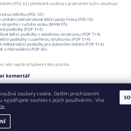
leštění (POL 62) přehledně uložena v praktickém kufru obsahuje:
trickou leštičku (POL 55)
v unikátní jednokrokové lešticí pasty Finixa (POL10)
v strojního / ručního vosku (MHW 05)
ené podložky (POP 314)
žové lešticí podložky s otevřenou strukturou (POP 714)
 lešticí podložky s uzavřenou strukturou (POP 514)
é měkké lešticí podložky pro dokončení leštění (POP 914)
ek z mikrovlákna (POP 40)
ní, kdo napíše příspěvek k této položce.
dat komentář
používá soubory cookie. Dalším procházením
SO
 vyjadřujete souhlas s jejich používáním.. Více
de
.
NÍ