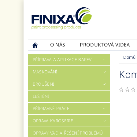
O NÁS
PRODUKTOVÁ VIDEA
Domů
PŘÍPRAVA A APLIKACE BAREV
Kom
MASKOVÁNÍ
BROUŠENÍ
LEŠTĚNÍ
PŘÍPRAVNÉ PRÁCE
OPRAVA KAROSERIE
OPRAVY VAD A ŘEŠENÍ PROBLÉMŮ