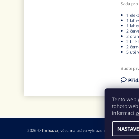
Sada pro 
1 elek
1 lahe
1 lahe
2 červ
2 oran
2 bílé
2 čern
5 utěr
Buďte prv
Při
Tento web 
tohoto webu
informací
z
NASTAVE
2026 ©
finixa.cz
, všechna práva vyhrazena