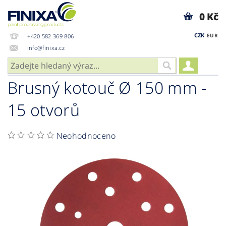
0 Kč
CZK
EUR
+420 582 369 806
info@finixa.cz
Brusný kotouč Ø 150 mm -
15 otvorů
Neohodnoceno