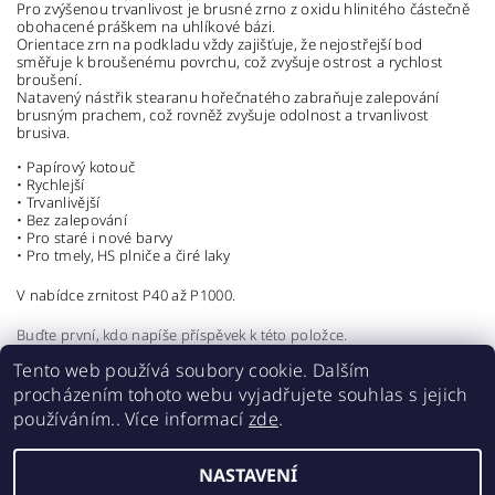
Pro zvýšenou trvanlivost je brusné zrno z oxidu hlinitého částečně
obohacené práškem na uhlíkové bázi.
Orientace zrn na podkladu vždy zajišťuje, že nejostřejší bod
směřuje k broušenému povrchu, což zvyšuje ostrost a rychlost
broušení.
Natavený nástřik stearanu hořečnatého zabraňuje zalepování
brusným prachem, což rovněž zvyšuje odolnost a trvanlivost
brusiva.
• Papírový kotouč
• Rychlejší
• Trvanlivější
• Bez zalepování
• Pro staré i nové barvy
• Pro tmely, HS plniče a čiré laky
V nabídce zrnitost P40 až P1000.
Buďte první, kdo napíše příspěvek k této položce.
Tento web používá soubory cookie. Dalším
Přidat komentář
procházením tohoto webu vyjadřujete souhlas s jejich
používáním.. Více informací
zde
.
NASTAVENÍ