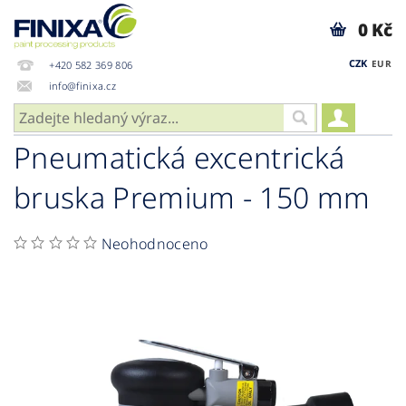
0 Kč
CZK
EUR
+420 582 369 806
info@finixa.cz
Pneumatická excentrická
bruska Premium - 150 mm
Neohodnoceno