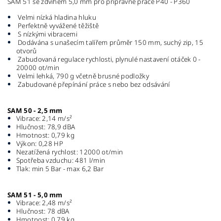
SAM 51 se zdvihem 5,0 mm pro přípravné práce P40 - P360
Velmi nízká hladina hluku
Perfektně vyvážené těžiště
S nízkými vibracemi
Dodávána s unašecím talířem průměr 150 mm, suchý zip, 15
otvorů
Zabudovaná regulace rychlosti, plynulé nastavení otáček 0 -
20000 ot/min
Velmi lehká, 790 g včetně brusné podložky
Zabudované přepínání práce s nebo bez odsávání
SAM 50 - 2,5 mm
Vibrace: 2,14 m/s²
Hlučnost: 78,9 dBA
Hmotnost: 0,79 kg
Výkon: 0,28 HP
Nezatížená rychlost: 12000 ot/min
Spotřeba vzduchu: 481 l/min
Tlak: min 5 Bar - max 6,2 Bar
SAM 51 - 5,0 mm
Vibrace: 2,48 m/s²
Hlučnost: 78 dBA
Hmotnost: 0,79 kg